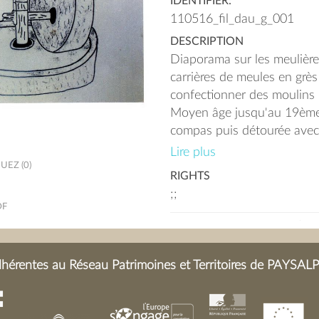
IDENTIFIER:
110516_fil_dau_g_001
DESCRIPTION
Diaporama sur les meulières
carrières de meules en grès
confectionner des moulins b
Moyen âge jusqu'au 19ème 
compas puis détourée avec
burin, les meules se détach
Lire plus
en bois mouillés soit deux j
EZ (0)
RIGHTS
transport était difficile.
;;
DF
érentes au Réseau Patrimoines et Territoires de PAYSALP 