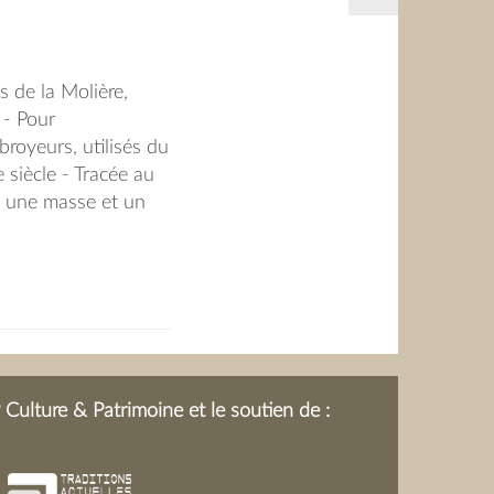
 de la Molière,
 - Pour
royeurs, utilisés du
siècle - Tracée au
 une masse et un
aient avec des coins
ours de travail, le
Culture & Patrimoine et le soutien de :