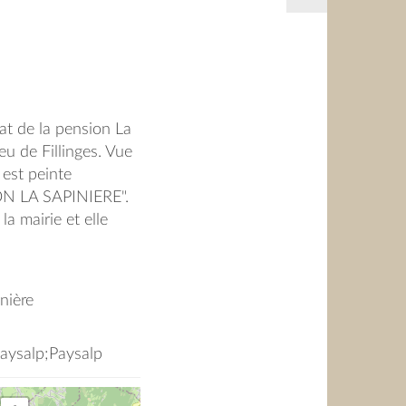
at de la pension La
eu de Fillinges. Vue
 est peinte
ON LA SAPINIERE".
la mairie et elle
locaux communaux.
moignage audio de
Andrée.
inière
Paysalp;Paysalp