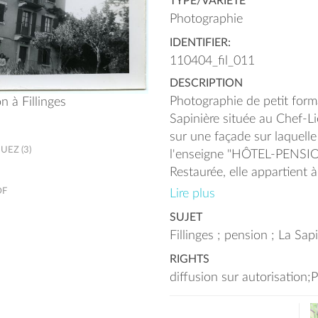
TYPE/VARIÉTÉ
Photographie
IDENTIFIER:
110404_fil_011
DESCRIPTION
Photographie de petit form
n à Fillinges
Sapinière située au Chef-Li
sur une façade sur laquelle
EZ (3)
l'enseigne "HÔTEL-PENSI
Restaurée, elle appartient à 
renferme aujourd'hui des 
DF
Lire plus
Cette image est liée au té
SUJET
Madame DUMONT DAYOT 
Fillinges ; pension ; La Sap
RIGHTS
diffusion sur autorisation;