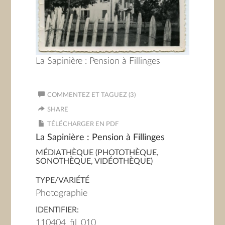
La Sapinière : Pension à Fillinges
COMMENTEZ ET TAGUEZ (3)
SHARE
TÉLÉCHARGER EN PDF
La Sapinière : Pension à Fillinges
MÉDIATHÈQUE (PHOTOTHÈQUE,
SONOTHÈQUE, VIDÉOTHÈQUE)
TYPE/VARIÉTÉ
Photographie
IDENTIFIER:
110404_fil_010