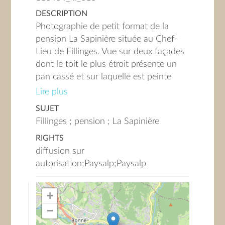
DESCRIPTION
Photographie de petit format de la
pension La Sapinière située au Chef-
Lieu de Fillinges. Vue sur deux façades
dont le toit le plus étroit présente un
pan cassé et sur laquelle est peinte
l'enseigne "HÔTEL-PENSION LA
Lire plus
SAPINIERE".
SUJET
Restaurée, elle appartient à la mairie et
Fillinges ; pension ; La Sapinière
elle renferme aujourd'hui des locaux
RIGHTS
communaux. Cette image est liée au
diffusion sur
témoignage audio de Madame
autorisation;Paysalp;Paysalp
DUMONT DAYOT Andrée.
+
−