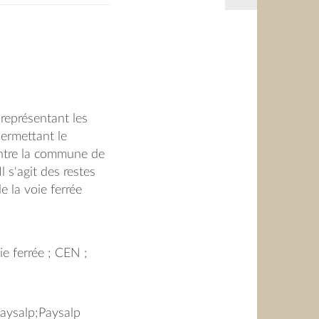
représentant les
permettant le
entre la commune de
Il s'agit des restes
e la voie ferrée
un entretien de Mme
vail de son père à
e-Fillinges pour le
oie ferrée ; CEN ;
ER Etienne, le 17
Paysalp;Paysalp