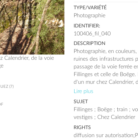
TYPE/VARIÉTÉ
Photographie
IDENTIFIER:
100406_fil_040
DESCRIPTION
Photographie, en couleurs, 
 Calendrier, de la voie
ruines des infrastructures 
ge
passage de la voie ferrée 
Fillinges et celle de Boëge. 
d'un mur chez Calendrier, d
EZ (7)
Fillinges-Boëge.;Il existe 
Lire plus
JOINTON Solange sur le tra
SUJET
DF
l'usine électrique du Pont-d
Fillinges ; Boëge ; train ; v
C.E.N., réalisé par GAUTHI
vestiges ; Chez Calendrier
janvier 2011
RIGHTS
diffusion sur autorisation;