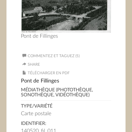
Pont de Fillinges
COMMENTEZ ET TAGUEZ (5)
SHARE
TÉLÉCHARGER EN PDF
Pont de Fillinges
MÉDIATHÈQUE (PHOTOTHÈQUE,
SONOTHÈQUE, VIDÉOTHÈQUE)
TYPE/VARIÉTÉ
Carte postale
IDENTIFIER:
140520_fil_011