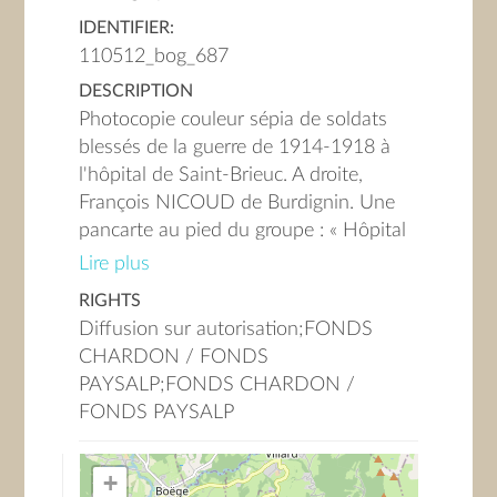
IDENTIFIER:
110512_bog_687
DESCRIPTION
Photocopie couleur sépia de soldats
blessés de la guerre de 1914-1918 à
l'hôpital de Saint-Brieuc. A droite,
François NICOUD de Burdignin. Une
pancarte au pied du groupe : « Hôpital
mixte annexe Bureau de bienfaisance
Lire plus
Saint-Brieuc ».
RIGHTS
Diffusion sur autorisation;FONDS
CHARDON / FONDS
PAYSALP;FONDS CHARDON /
FONDS PAYSALP
+