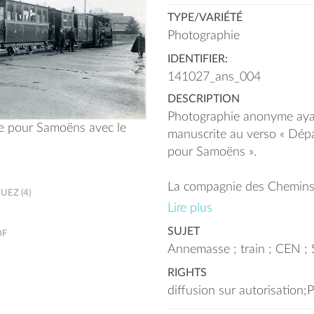
TYPE/VARIÉTÉ
Photographie
IDENTIFIER:
141027_ans_004
DESCRIPTION
Photographie anonyme aya
 pour Samoëns avec le
manuscrite au verso « Dép
pour Samoëns ».
La compagnie des Chemins
EZ (4)
économiques du Nord (CEN
Lire plus
entre 1891 et 1959. Les lig
SUJET
DF
permettaient de desservir 
Annemasse ; train ; CEN ;
d'Annemasse à Sixt, en pas
RIGHTS
Bonne-sur-Menoge, Pont de 
diffusion sur autorisation;
Sallaz, Ville-en-Sallaz, La T
Mieussy, Taninges, Verchai