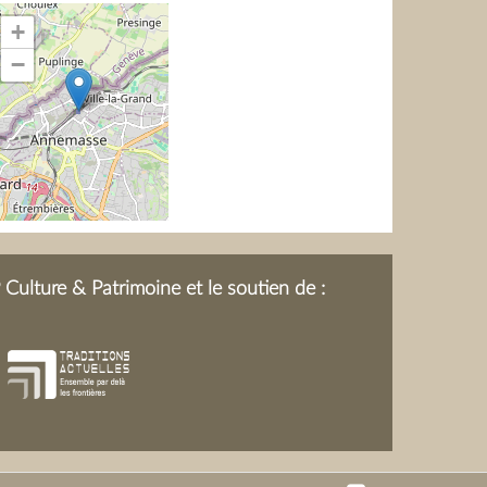
+
−
Culture & Patrimoine et le soutien de :