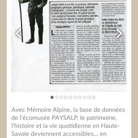
2
3
4
5
6
7
8
9
10
11
Avec Mémoire Alpine, la base de données
de l'écomusée PAYSALP, le patrimoine,
l’histoire et la vie quotidienne en Haute-
Savoie deviennent accessibles... en