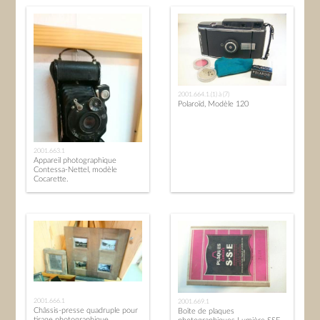
2001.664.1.(1) à (7)
Polaroïd, Modèle 120
2001.663.1
Appareil photographique
Contessa-Nettel, modèle
Cocarette.
2001.666.1
2001.669.1
Châssis-presse quadruple pour
Boîte de plaques
tirage photographique.