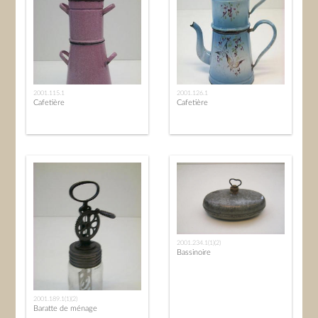
2001.115.1
2001.126.1
Cafetière
Cafetière
2001.234.1(1)(2)
Bassinoire
2001.189.1(1)(2)
Baratte de ménage