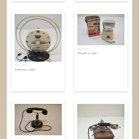
2001.644.1
Moulin à café
2001.637.1
Antenne radio
2001.649.1