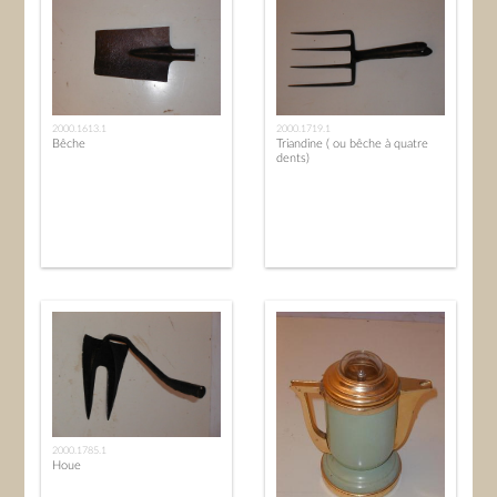
2000.1613.1
2000.1719.1
Bêche
Triandine ( ou bêche à quatre
dents)
2000.1785.1
Houe