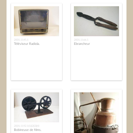
2001.1145.1
2001.1166.1
Téléviseur Radiola.
Ebrancheur
2001.1192.1(1)(2)(3)(4)
Bobineuse de films.