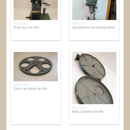
2001.1135.1
2001.1136.1
Projecteur de films.
Agrandisseur de photographies
2001.1139.1
Carter de bobine de film.
2001.1140.1
Boîte à bobines de film.