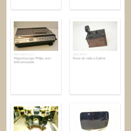
2001.1065.1.1 à 3
2001.1073.1
Magnétoscope Philips avec
Poste de radio à Galène
télécommande.