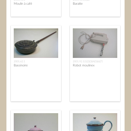
Moulin à café
Baratte
2001.62.1
2001.92.1(1)(2)(3)(4)(5)(6)(7)
Bassinoire
Robot moulinex