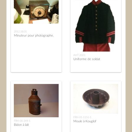
2012.18.01
Minuteur pour photographe.
AHT 2023
Uniforme de soldat
FRH-01-1151-1
FRH-00-344-1
Moule à Kouglof
Bidon à lait