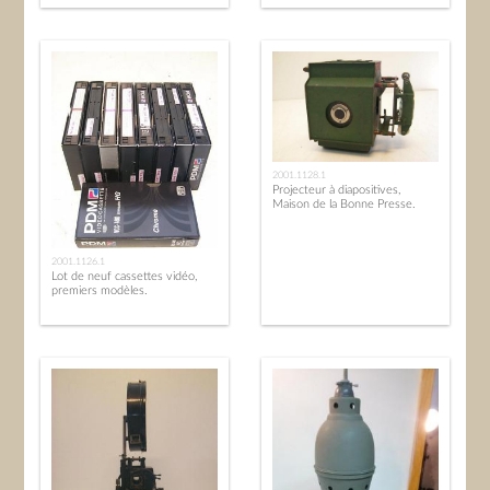
2001.1128.1
Projecteur à diapositives,
Maison de la Bonne Presse.
2001.1126.1
Lot de neuf cassettes vidéo,
premiers modèles.