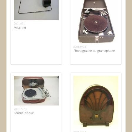
2001.691.
Antenne
2001.699.1
Phonographe ou gramophone
2001.707.1
Tourne-disque