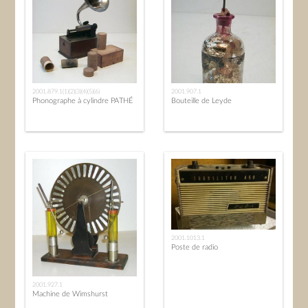
2001.879.1(1)(2)(3)(4)(5)(6)
2001.907.1
Phonographe à cylindre PATHÉ
Bouteille de Leyde
2001.1013.1
Poste de radio
2001.927.1
Machine de Wimshurst