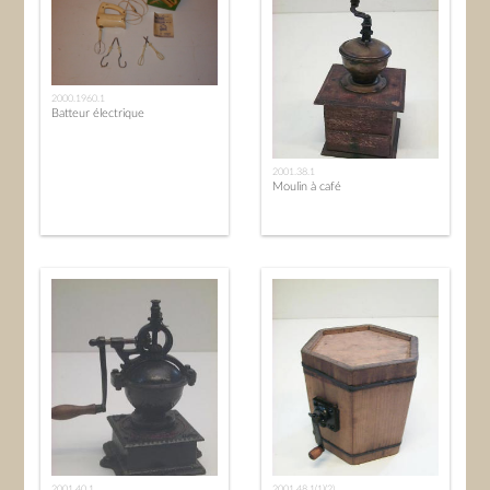
2000.1960.1
Batteur électrique
2001.38.1
Moulin à café
2001.40.1
2001.48.1(1)(2)