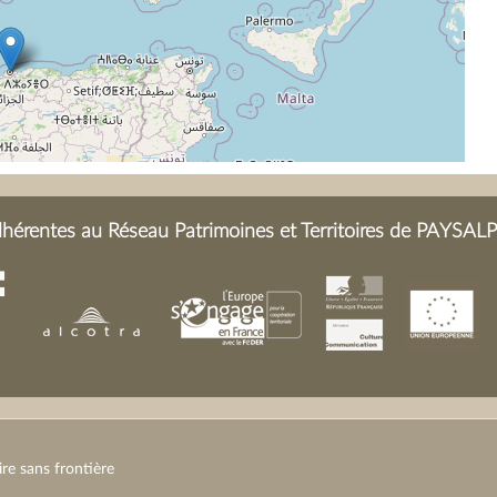
érentes au Réseau Patrimoines et Territoires de PAYSALP 
e sans frontière