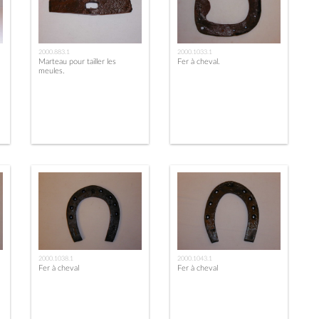
2000.883.1
2000.1033.1
Marteau pour tailler les
Fer à cheval.
meules.
2000.1038.1
2000.1043.1
Fer à cheval
Fer à cheval