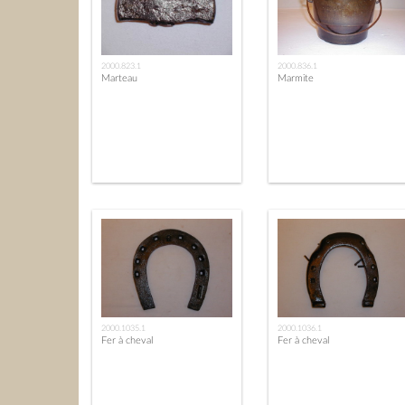
2000.823.1
2000.836.1
Marteau
Marmite
2000.1035.1
2000.1036.1
Fer à cheval
Fer à cheval