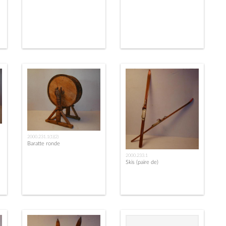
2000.231.1(1)(2)
Baratte ronde
2000.233.1
Skis (paire de)