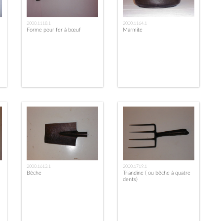
2000.1118.1
2000.1164.1
Forme pour fer à bœuf
Marmite
2000.1613.1
2000.1719.1
Bêche
Triandine ( ou bêche à quatre
dents)