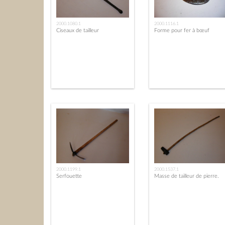
2000.1080.1
2000.1116.1
Ciseaux de tailleur
Forme pour fer à bœuf
2000.1199.1
2000.1537.1
Serfouette
Masse de tailleur de pierre.