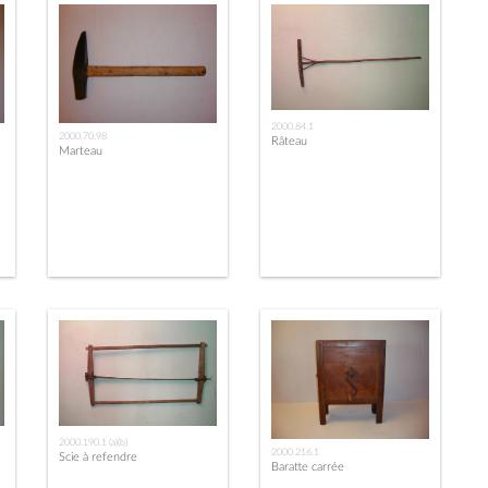
2000.84.1
2000.70.98
Râteau
Marteau
2000.190.1 (a)(b)
2000.216.1
Scie à refendre
Baratte carrée