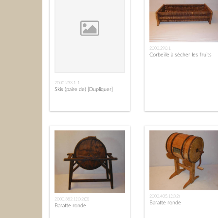
2000.290.1
Corbeille à sécher les fruits
2000.233.1-1
Skis (paire de) [Dupliquer]
2000.405.1(1)(2)
2000.382.1(1)(2)(3)
Baratte ronde
Baratte ronde