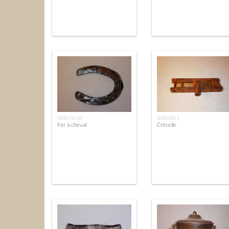
2000.511.20
2000.583.1
Fer à cheval
Crécelle