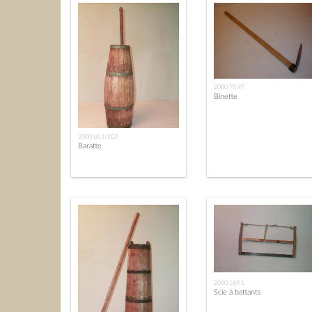
2000.70.97
Binette
2000.60.1(1)(2)
Baratte
2000.169.1
Scie à battants