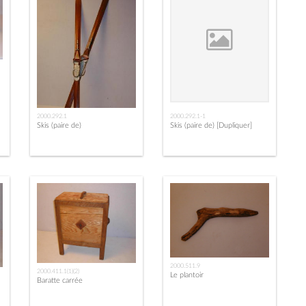
2000.292.1
2000.292.1-1
Skis (paire de)
Skis (paire de) [Dupliquer]
2000.511.9
2000.411.1(1)(2)
Le plantoir
Baratte carrée