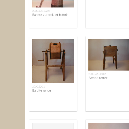
2000.102.1(a)(b)
Baratte verticale et battoir
2000.228.1(1)(2)
Baratte carrée
2000.220.1
Baratte ronde