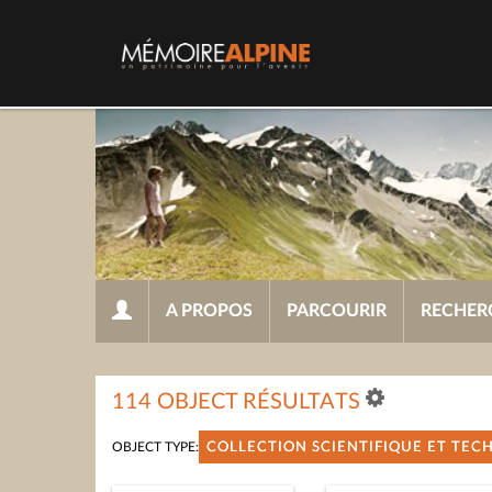
A PROPOS
PARCOURIR
RECHER
114 OBJECT RÉSULTATS
OBJECT TYPE:
COLLECTION SCIENTIFIQUE ET TE