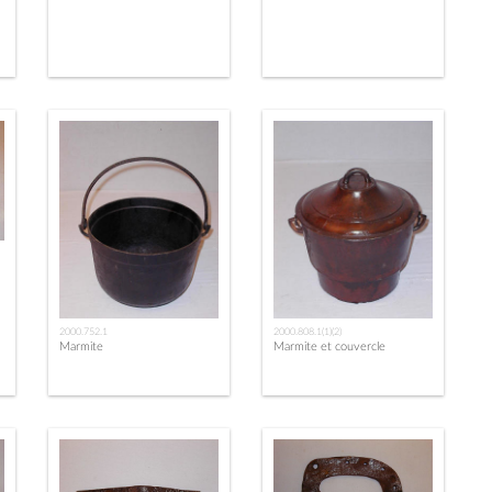
2000.752.1
2000.808.1(1)(2)
Marmite
Marmite et couvercle